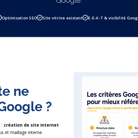
Google.
Optimisation SEO
Site vitrine existant
E-E-A-T & visibilité Goog
e
te ne
Google ?
 :
création de site internet
s et maillage interne.