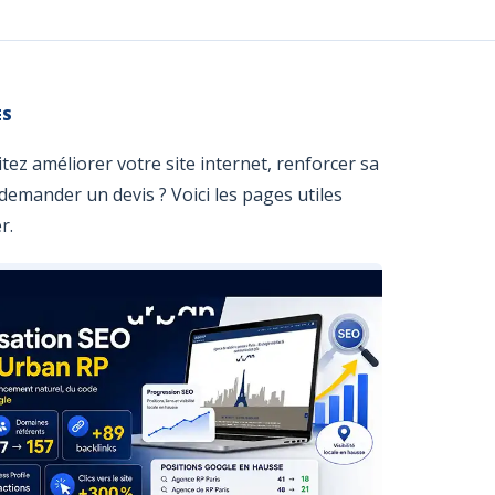
ES
ez améliorer votre site internet, renforcer sa
u demander un devis ? Voici les pages utiles
r.
Optim
SEO U
RP
Exemple conc
d’optimisation