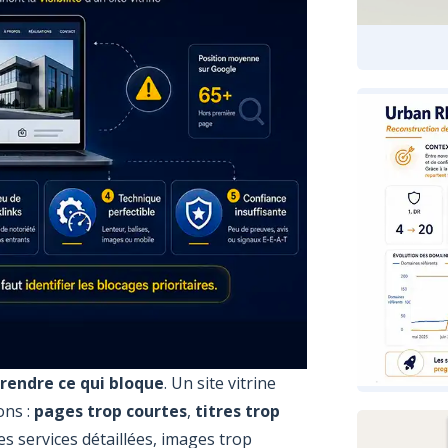
endre ce qui bloque
. Un site vitrine
ons :
pages trop courtes
,
titres trop
s services détaillées, images trop